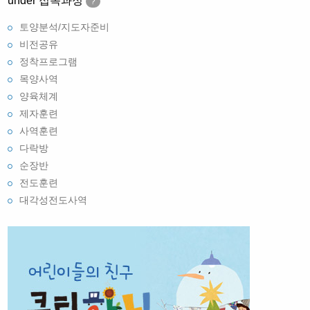
under 접목과정
?
토양분석/지도자준비
비전공유
정착프로그램
목양사역
양육체계
제자훈련
사역훈련
다락방
순장반
전도훈련
대각성전도사역