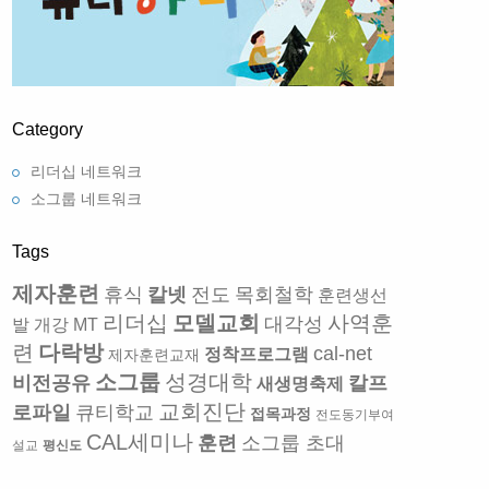
Category
리더십 네트워크
소그룹 네트워크
Tags
제자훈련
휴식
칼넷
전도
목회철학
훈련생선
리더십
모델교회
사역훈
대각성
발
개강 MT
련
다락방
cal-net
정착프로그램
제자훈련교재
소그룹
성경대학
비전공유
칼프
새생명축제
교회진단
로파일
큐티학교
접목과정
전도동기부여
CAL세미나
훈련
소그룹 초대
설교
평신도