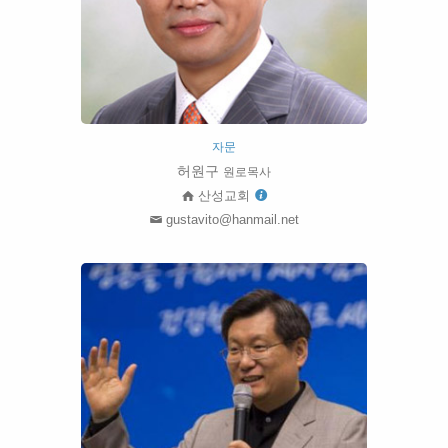
자문
허원구
원로목사
산성교회
gustavito@hanmail.net