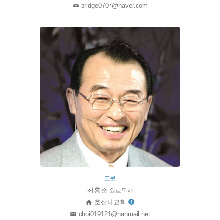
bridge0707@naver.com
고문
최홍준
원로목사
호산나교회
choi019121@hanmail.net