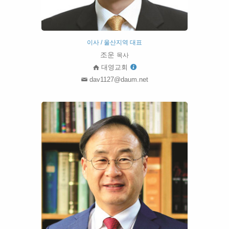
이사 / 울산지역 대표
조운
목사
대영교회
dav1127@daum.net