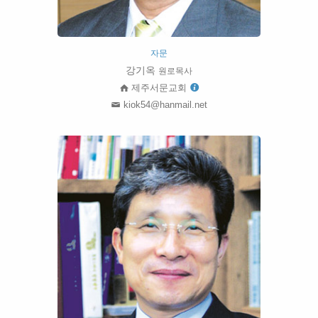
자문
강기옥
원로목사
제주서문교회
kiok54@hanmail.net