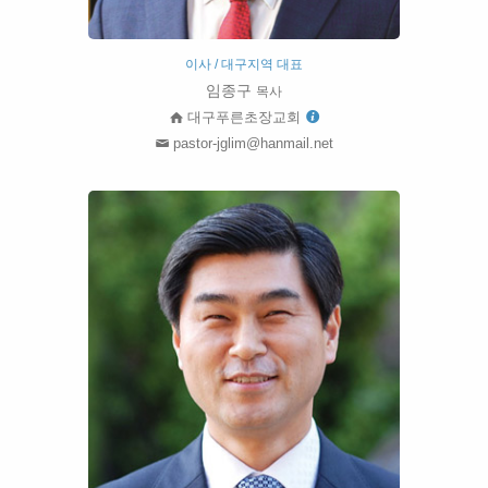
이사 / 대구지역 대표
임종구
목사
대구푸른초장교회
pastor-jglim@hanmail.net