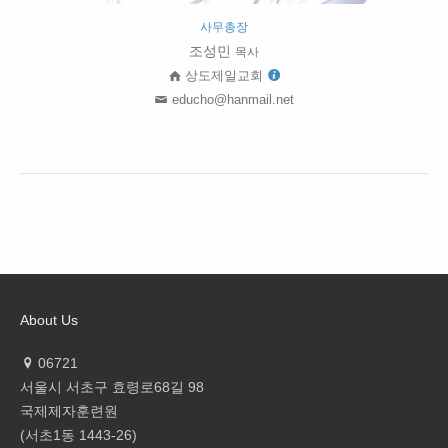
사무총장
조성민
목사
상도제일교회
educho@hanmail.net
About Us
06721
서울시 서초구 효령로68길 98
국제제자훈련원
(서초1동 1443-26)