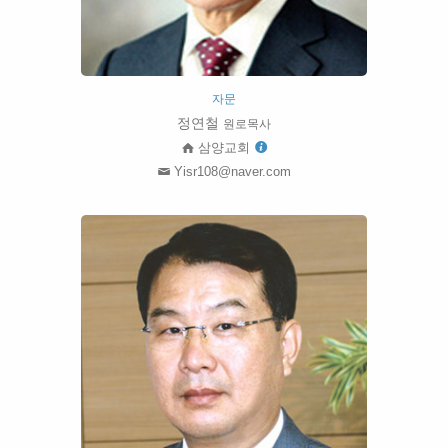
자문
정연철
원로목사
삼양교회
Yisr108@naver.com