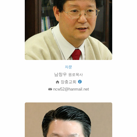
자문
남창우
원로목사
장충교회
ncw52@hanmail.net