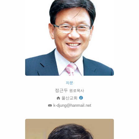
자문
정근두
원로목사
울산교회
k-djung@hanmail.net