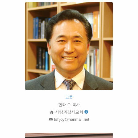
고문
한태수
목사
사랑과감사교회
tshjoy@hanmail.net