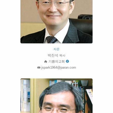
자문
박진석
목사
기쁨의교회
jspark1964@paran.com