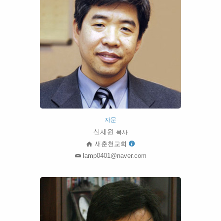
자문
신재원
목사
새춘천교회
lamp0401@naver.com