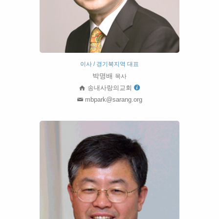
이사 / 경기북지역 대표
박명배
목사
송내사랑의교회
mbpark@sarang.org