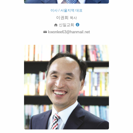
이사 / 서울지역 대표
이권희
목사
신일교회
kwonlee63@hanmail.net