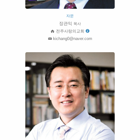
자문
장관익
목사
전주사랑의교회
kichang0@naver.com