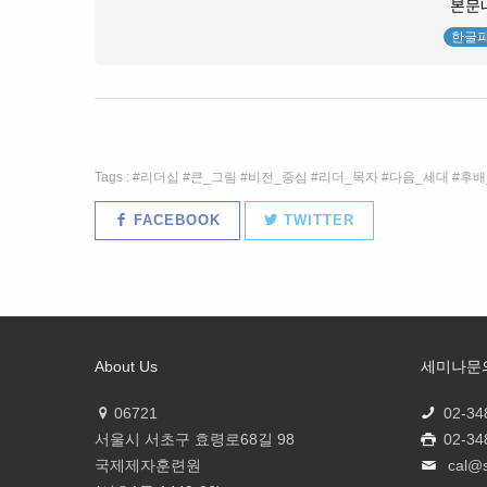
본문
한글
Tags :
리더십
큰_그림
비전_중심
리더_목자
다음_세대
후배
FACEBOOK
TWITTER
About Us
세미나문
06721
02-34
서울시 서초구 효령로68길 98
02-34
국제제자훈련원
cal@