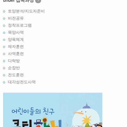
under 접목과정
?
토양분석/지도자준비
비전공유
정착프로그램
목양사역
양육체계
제자훈련
사역훈련
다락방
순장반
전도훈련
대각성전도사역