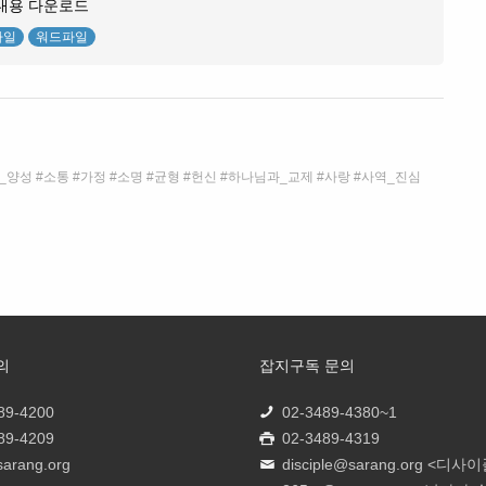
내용 다운로드
파일
워드파일
_양성
소통
가정
소명
균형
헌신
하나님과_교제
사랑
사역_진심
의
잡지구독 문의
89-4200
02-3489-4380~1
89-4209
02-3489-4319
sarang.org
disciple@sarang.org
<디사이