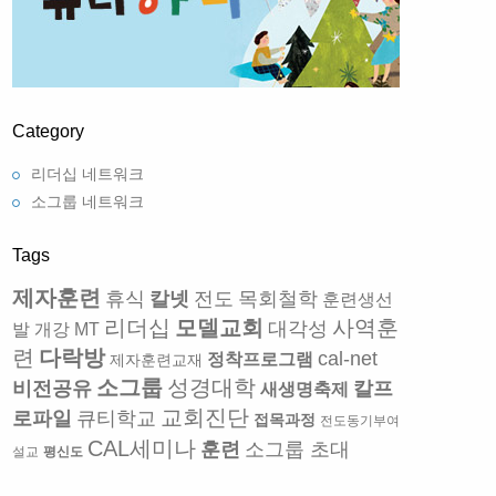
Category
리더십 네트워크
소그룹 네트워크
Tags
제자훈련
휴식
칼넷
전도
목회철학
훈련생선
리더십
모델교회
사역훈
대각성
발
개강 MT
련
다락방
cal-net
정착프로그램
제자훈련교재
소그룹
성경대학
비전공유
칼프
새생명축제
교회진단
로파일
큐티학교
접목과정
전도동기부여
CAL세미나
훈련
소그룹 초대
설교
평신도