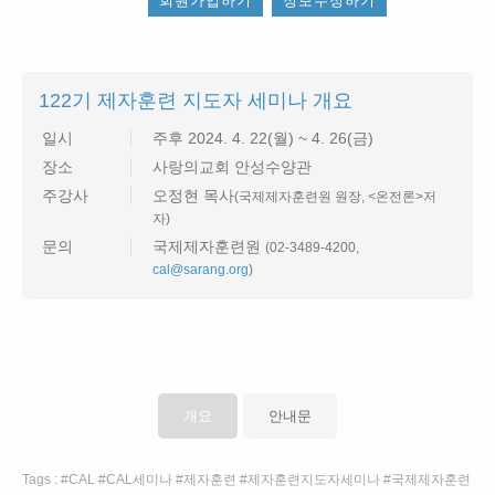
회원가입하기
정보수정하기
122기 제자훈련 지도자 세미나 개요
일시
주후 2024. 4. 22(월) ~ 4. 26(금)
장소
사랑의교회 안성수양관
주강사
오정현 목사
(국제제자훈련원 원장, <온전론>저
자)
문의
국제제자훈련원
(02-3489-4200,
cal@sarang.org
)
개요
안내문
Tags :
CAL
CAL세미나
제자훈련
제자훈련지도자세미나
국제제자훈련