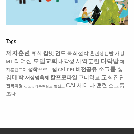
Tags
제자훈련
휴식
칼넷
전도
목회철학
훈련생선발
개강
리더십
모델교회
사역훈련
다락방
대각성
MT
제
소그룹
성
cal-net
비전공유
정착프로그램
자훈련교재
경대학
교회진단
칼프로파일
큐티학교
새생명축제
CAL세미나
훈련
소그룹
접목과정
전도동기부여설교
평신도
초대