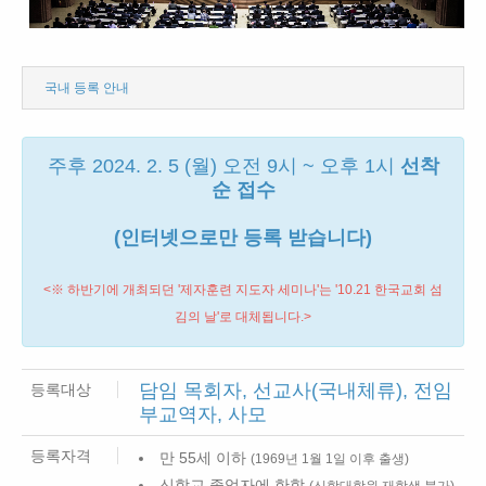
국내 등록 안내
주후 2024. 2. 5 (월) 오전 9시 ~ 오후 1시
선착
순 접수
(인터넷으로만 등록 받습니다)
<※ 하반기에 개최되던 '제자훈련 지도자 세미나'는 '10.21 한국교회 섬
김의 날'로 대체됩니다.>
담임 목회자, 선교사(국내체류), 전임
등록대상
부교역자, 사모
등록자격
만 55세 이하
(1969년 1월 1일 이후 출생)
신학교 졸업자에 한함