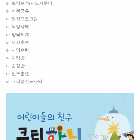
토양분석/지도자준비
비전공유
정착프로그램
목양사역
양육체계
제자훈련
사역훈련
다락방
순장반
전도훈련
대각성전도사역