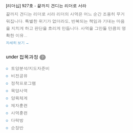
[리더십] 927호 - 끝까지 견디는 리더로 서라
끝까지 견디는 리더로 서라 리더의 사역은 어느 순간 조용히 무거
워집니다. 특별한 위기가 없더라도, 반복되는 책임과 기대는 마음
을 지치게 하고 판단을 흐리게 만듭니다. 사역을 그만둘 만큼의 명
확한 이유...
자세히 보기 →
under 접목과정
?
토양분석/지도자준비
비전공유
정착프로그램
목양사역
양육체계
제자훈련
사역훈련
다락방
순장반