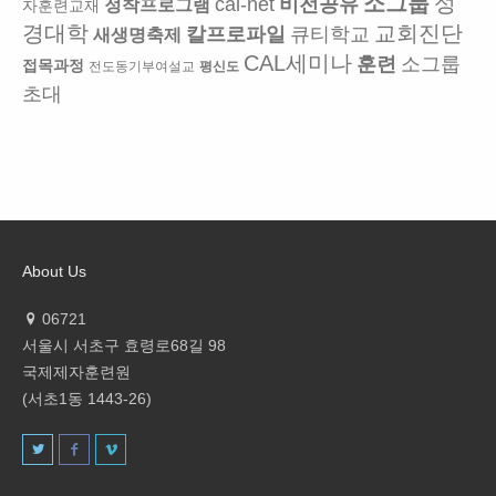
소그룹
성
cal-net
비전공유
정착프로그램
자훈련교재
경대학
교회진단
칼프로파일
큐티학교
새생명축제
CAL세미나
훈련
소그룹
접목과정
전도동기부여설교
평신도
초대
About Us
06721
서울시 서초구 효령로68길 98
국제제자훈련원
(서초1동 1443-26)