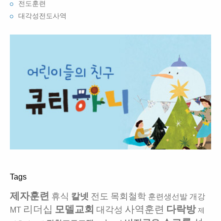
전도훈련
대각성전도사역
Tags
제자훈련
휴식
칼넷
전도
목회철학
훈련생선발
개강
리더십
모델교회
사역훈련
다락방
대각성
MT
제