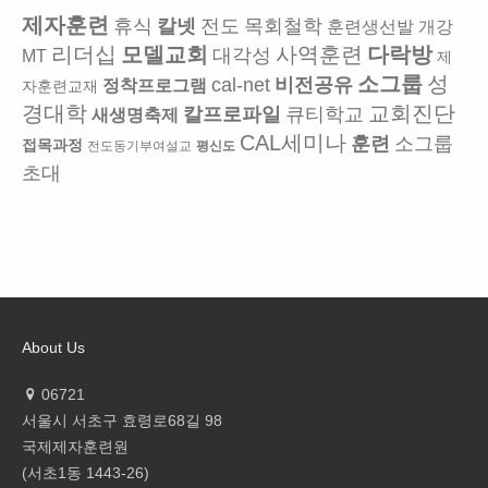
제자훈련
휴식
칼넷
전도
목회철학
훈련생선발
개강
리더십
모델교회
사역훈련
다락방
대각성
MT
제
소그룹
성
cal-net
비전공유
정착프로그램
자훈련교재
경대학
교회진단
칼프로파일
큐티학교
새생명축제
CAL세미나
훈련
소그룹
접목과정
전도동기부여설교
평신도
초대
About Us
06721
서울시 서초구 효령로68길 98
국제제자훈련원
(서초1동 1443-26)