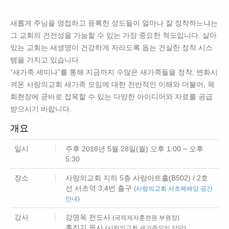
새롭게 주님을 영접하고 등록한 성도들이 얼마나 잘 정착하느냐는
그 교회의 건전성을 가늠할 수 있는 가장 중요한 척도입니다. 살아
있는 교회는 새생명이 건강하게 자라도록 돕는 건실한 정착 시스
템을 가지고 있습니다.
“새가족 세미나”를 통해 지금까지 수많은 새가족들을 정착, 변화시
켜온 사랑의교회 새가족 모임에 대한 전반적인 이해와 더불어, 목
회현장에 곧바로 접목할 수 있는 다양한 아이디어와 자료를 공급
받으시기 바랍니다.
개요
일시
주후 2018년 5월 28일(월) 오후 1:00 ~ 오후
5:30
장소
사랑의교회 지하 5층 사랑아트홀(B502) / 2호
선 서초역 3,4번 출구
(
사랑의교회 서초예배당 공간
안내
)
강사
강명옥 전도사
(국제제자훈련원 부원장)
홍진기 목사
(사랑의교회 새가족모임 담당)