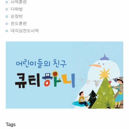
사역훈련
다락방
순장반
전도훈련
대각성전도사역
Tags