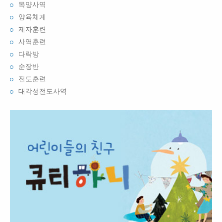
목양사역
양육체계
제자훈련
사역훈련
다락방
순장반
전도훈련
대각성전도사역