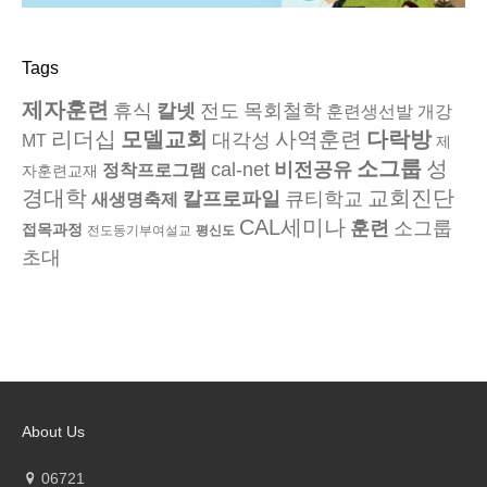
Tags
제자훈련
휴식
칼넷
전도
목회철학
훈련생선발
개강
리더십
모델교회
사역훈련
다락방
대각성
MT
제
소그룹
성
cal-net
비전공유
정착프로그램
자훈련교재
경대학
교회진단
칼프로파일
큐티학교
새생명축제
CAL세미나
훈련
소그룹
접목과정
전도동기부여설교
평신도
초대
About Us
06721